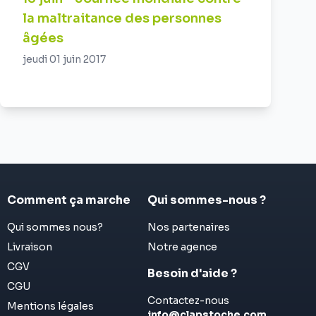
la maltraitance des personnes
âgées
jeudi 01 juin 2017
Comment ça marche
Qui sommes-nous ?
Qui sommes nous?
Nos partenaires
Livraison
Notre agence
CGV
Besoin d'aide ?
CGU
Contactez-nous
Mentions légales
info@clapstoche.com