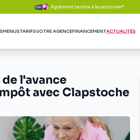
Agrément service à la personne*
S
MENUS
TARIFS
VOTRE AGENCE
FINANCEMENT
ACTUALITÉS
de l'avance
impôt avec Clapstoche