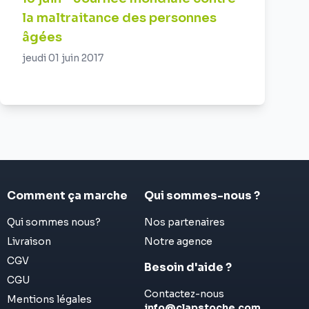
la maltraitance des personnes
âgées
jeudi 01 juin 2017
Comment ça marche
Qui sommes-nous ?
Qui sommes nous?
Nos partenaires
Livraison
Notre agence
CGV
Besoin d'aide ?
CGU
Contactez-nous
Mentions légales
info@clapstoche.com