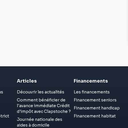
Articles
Financements
us
Découvrir les actualités
Les financements
Comment bénéficier de
Financement seniors
l'avance immédiate Crédit
Financement handicap
d'impôt avec Clapstoche ?
trict
Financement habitat
Journée nationale des
aides à domicile