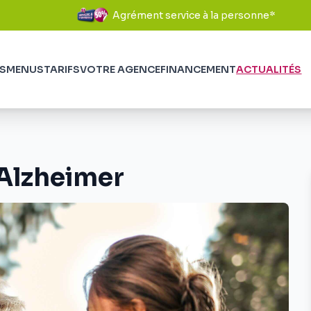
Agrément service à la personne*
S
MENUS
TARIFS
VOTRE AGENCE
FINANCEMENT
ACTUALITÉS
Alzheimer